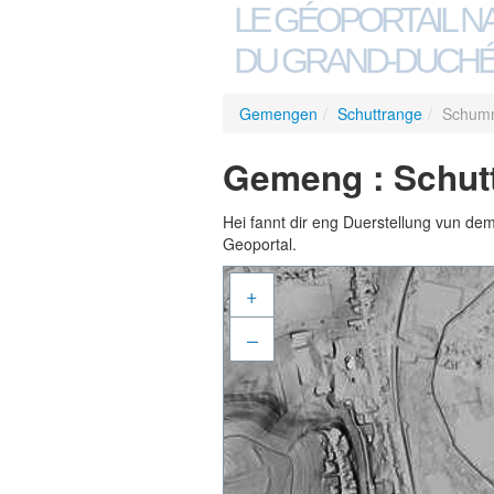
LE GÉOPORTAIL N
DU GRAND-DUCHÉ
Gemengen
/
Schuttrange
/
Schum
Gemeng : Schut
Hei fannt dir eng Duerstellung vun de
Geoportal.
+
–