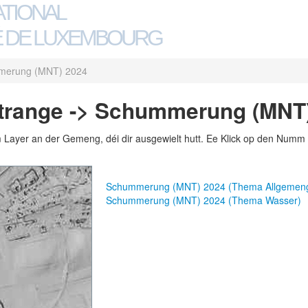
ATIONAL
 DE LUXEMBOURG
merung (MNT) 2024
trange -> Schummerung (MNT
m Layer an der Gemeng, déi dir ausgewielt hutt. Ee Klick op den Numm 
Schummerung (MNT) 2024 (Thema Allgemen
Schummerung (MNT) 2024 (Thema Wasser)