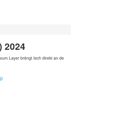
) 2024
vum Layer brëngt Iech direkt an de
g)