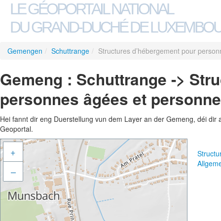
LE GÉOPORTAIL NATIONAL
DU GRAND-DUCHÉ DE LUXEMBO
Gemengen
/
Schuttrange
/
Structures d’hébergement pour person
Gemeng : Schuttrange -> Str
personnes âgées et personn
Hei fannt dir eng Duerstellung vun dem Layer an der Gemeng, déi dir 
Geoportal.
+
Struct
Allgem
–