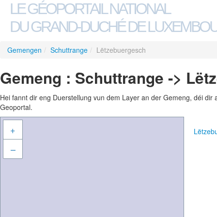
LE GÉOPORTAIL NATIONAL
DU GRAND-DUCHÉ DE LUXEMBO
Gemengen
/
Schuttrange
/
Lëtzebuergesch
Gemeng : Schuttrange -> Lët
Hei fannt dir eng Duerstellung vun dem Layer an der Gemeng, déi dir 
Geoportal.
+
Lëtzeb
–