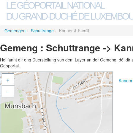
LE GÉOPORTAIL NATIONAL
DU GRAND-DUCHÉ DE LUXEMBO
Gemengen
/
Schuttrange
/
Kanner & Famill
Gemeng : Schuttrange -> Kan
Hei fannt dir eng Duerstellung vun dem Layer an der Gemeng, déi dir 
Geoportal.
+
Kanner
–