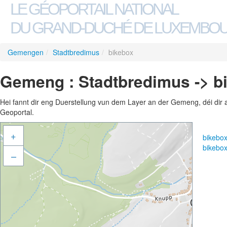
LE GÉOPORTAIL NATIONAL
DU GRAND-DUCHÉ DE LUXEMBO
Gemengen
/
Stadtbredimus
/
bikebox
Gemeng : Stadtbredimus -> b
Hei fannt dir eng Duerstellung vun dem Layer an der Gemeng, déi dir 
Geoportal.
+
bikebo
bikebo
–