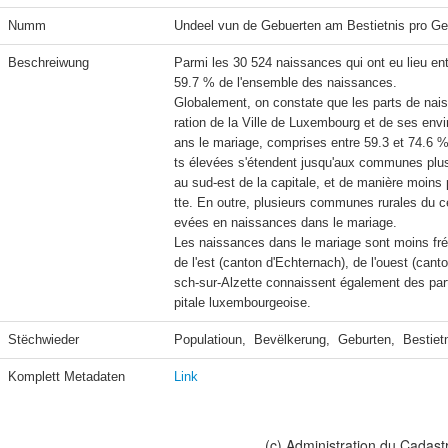
Numm
Undeel vun de Gebuerten am Bestietnis pro G
Beschreiwung
Parmi les 30 524 naissances qui ont eu lieu en
59.7 % de l'ensemble des naissances.

Globalement, on constate que les parts de na
ration de la Ville de Luxembourg et de ses envi
ans le mariage, comprises entre 59.3 et 74.6 
ts élevées s'étendent jusqu'aux communes plus
au sud-est de la capitale, et de manière moin
tte. En outre, plusieurs communes rurales du ce
evées en naissances dans le mariage.

Les naissances dans le mariage sont moins fré
de l'est (canton d'Echternach), de l'ouest (ca
sch-sur-Alzette connaissent également des par
pitale luxembourgeoise.
Stëchwieder
Populatioun,  Bevëlkerung,  Geburten,  Bestiet
Komplett Metadaten
Link
(c) Administration du Cadast