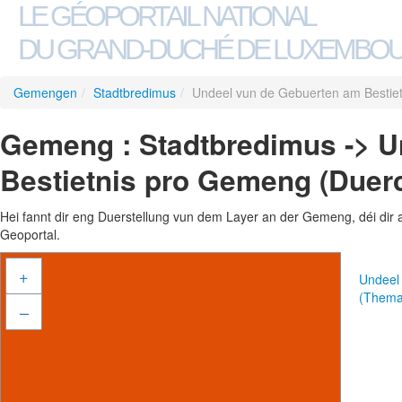
LE GÉOPORTAIL NATIONAL
DU GRAND-DUCHÉ DE LUXEMBO
Gemengen
/
Stadtbredimus
/
Undeel vun de Gebuerten am Bestie
Gemeng : Stadtbredimus -> U
Bestietnis pro Gemeng (Duer
Hei fannt dir eng Duerstellung vun dem Layer an der Gemeng, déi dir 
Geoportal.
+
Undeel
(Thema
–