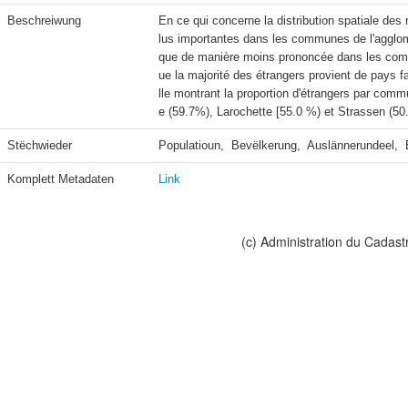
Beschreiwung
En ce qui concerne la distribution spatiale des
lus importantes dans les communes de l'agglom
que de manière moins prononcée dans les commun
ue la majorité des étrangers provient de pays fa
lle montrant la proportion d'étrangers par com
e (59.7%), Larochette [55.0 %) et Strassen (50
Stëchwieder
Populatioun,  Bevëlkerung,  Auslännerundeel, 
Komplett Metadaten
Link
(c) Administration du Cadast