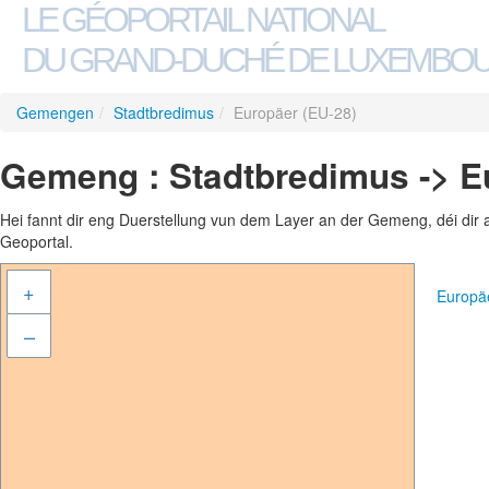
LE GÉOPORTAIL NATIONAL
DU GRAND-DUCHÉ DE LUXEMBO
Gemengen
/
Stadtbredimus
/
Europäer (EU-28)
Gemeng : Stadtbredimus -> E
Hei fannt dir eng Duerstellung vun dem Layer an der Gemeng, déi dir 
Geoportal.
+
Europä
–