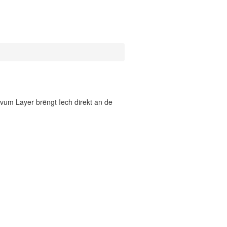
vum Layer brëngt Iech direkt an de