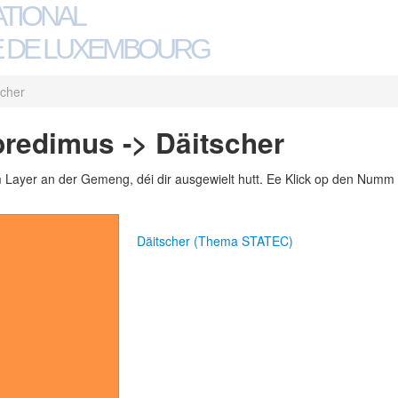
ATIONAL
 DE LUXEMBOURG
scher
redimus -> Däitscher
m Layer an der Gemeng, déi dir ausgewielt hutt. Ee Klick op den Numm 
Däitscher (Thema STATEC)