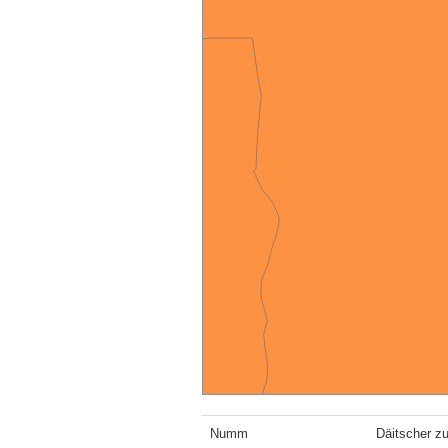
Numm
Däitscher z