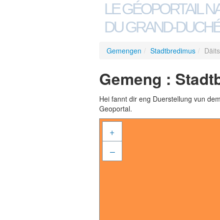
LE GÉOPORTAIL N
DU GRAND-DUCHÉ
Gemengen
/
Stadtbredimus
/
Däit
Gemeng : Stadtb
Hei fannt dir eng Duerstellung vun de
Geoportal.
+
–