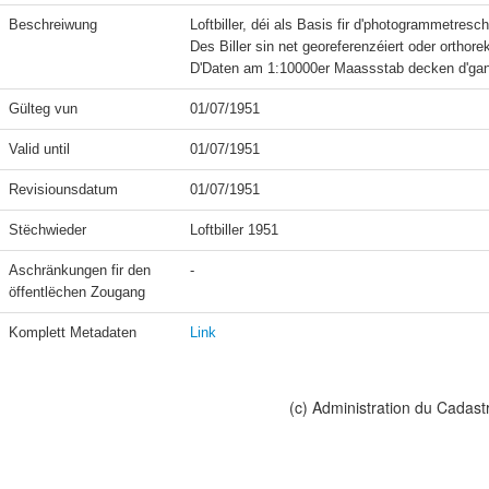
Beschreiwung
Loftbiller, déi als Basis fir d'photogrammetres
Des Biller sin net georeferenzéiert oder orthorekti
Gülteg vun
01/07/1951
Valid until
01/07/1951
Revisiounsdatum
01/07/1951
Stëchwieder
Loftbiller 1951
Aschränkungen fir den 
-
öffentlëchen Zougang
Komplett Metadaten
Link
(c) Administration du Cadast