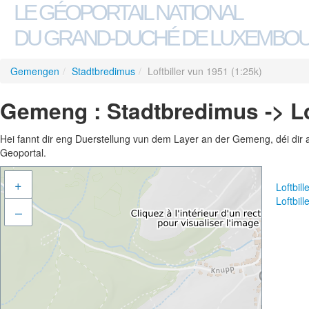
LE GÉOPORTAIL NATIONAL
DU GRAND-DUCHÉ DE LUXEMBO
Gemengen
/
Stadtbredimus
/
Loftbiller vun 1951 (1:25k)
Gemeng : Stadtbredimus -> Lof
Hei fannt dir eng Duerstellung vun dem Layer an der Gemeng, déi dir 
Geoportal.
+
Loftbil
Loftbil
–