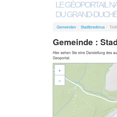
LE GÉOPORTAIL N
DU GRAND-DUCHÉ
Gemeinden
/
Stadtbredimus
/
Tödl
Gemeinde : Stad
Hier sehen Sie eine Darstellung des a
Geoportal.
+
–