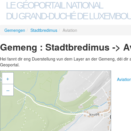
LE GÉOPORTAIL NATIONAL
DU GRAND-DUCHÉ DE LUXEMBO
Gemengen
/
Stadtbredimus
/
Aviation
Gemeng : Stadtbredimus -> A
Hei fannt dir eng Duerstellung vun dem Layer an der Gemeng, déi dir 
Geoportal.
+
Aviati
–