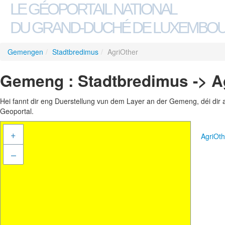
LE GÉOPORTAIL NATIONAL
DU GRAND-DUCHÉ DE LUXEMBO
Gemengen
/
Stadtbredimus
/
AgriOther
Gemeng : Stadtbredimus -> A
Hei fannt dir eng Duerstellung vun dem Layer an der Gemeng, déi dir 
Geoportal.
+
AgriOt
–