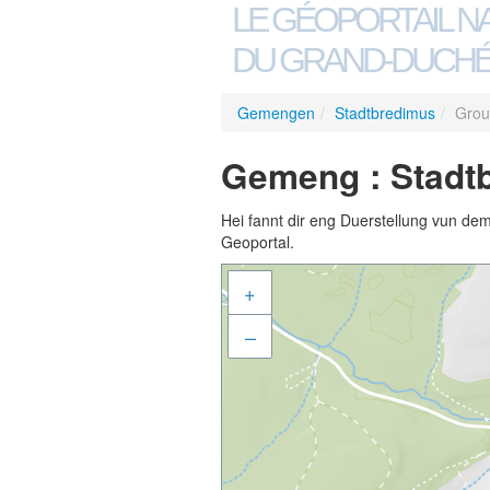
LE GÉOPORTAIL N
DU GRAND-DUCHÉ
Gemengen
/
Stadtbredimus
/
Grou
Gemeng : Stadtb
Hei fannt dir eng Duerstellung vun de
Geoportal.
+
–