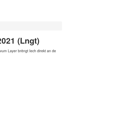
021 (Lngt)
vum Layer brëngt Iech direkt an de