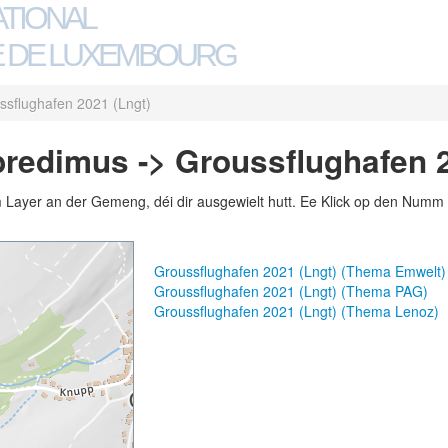
ATIONAL
 DE LUXEMBOURG
ssflughafen 2021 (Lngt)
redimus -> Groussflughafen 2
m Layer an der Gemeng, déi dir ausgewielt hutt. Ee Klick op den Numm 
Groussflughafen 2021 (Lngt) (Thema Emwelt)
Groussflughafen 2021 (Lngt) (Thema PAG)
Groussflughafen 2021 (Lngt) (Thema Lenoz)