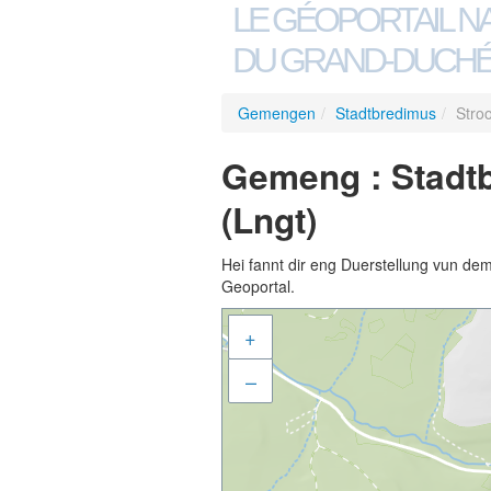
LE GÉOPORTAIL N
DU GRAND-DUCHÉ
Gemengen
/
Stadtbredimus
/
Stro
Gemeng : Stadt
(Lngt)
Hei fannt dir eng Duerstellung vun de
Geoportal.
+
–