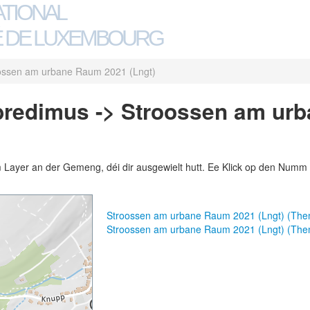
ATIONAL
 DE LUXEMBOURG
ossen am urbane Raum 2021 (Lngt)
bredimus -> Stroossen am ur
m Layer an der Gemeng, déi dir ausgewielt hutt. Ee Klick op den Numm 
Stroossen am urbane Raum 2021 (Lngt) (Th
Stroossen am urbane Raum 2021 (Lngt) (Th