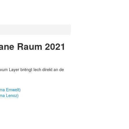
bane Raum 2021
vum Layer brëngt Iech direkt an de
ema Emwelt)
ema Lenoz)