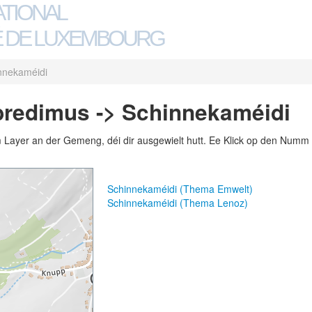
ATIONAL
 DE LUXEMBOURG
nnekaméidi
bredimus -> Schinnekaméidi
m Layer an der Gemeng, déi dir ausgewielt hutt. Ee Klick op den Numm 
Schinnekaméidi (Thema Emwelt)
Schinnekaméidi (Thema Lenoz)