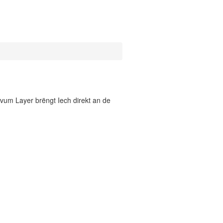
vum Layer brëngt Iech direkt an de