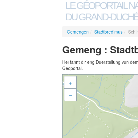
LE GÉOPORTAIL N
DU GRAND-DUCHÉ
Gemengen
/
Stadtbredimus
/
Schi
Gemeng : Stadt
Hei fannt dir eng Duerstellung vun de
Geoportal.
+
–