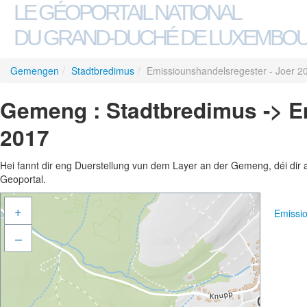
LE GÉOPORTAIL NATIONAL
DU GRAND-DUCHÉ DE LUXEMBO
Gemengen
/
Stadtbredimus
/
Emissiounshandelsregester - Joer 2
Gemeng : Stadtbredimus -> E
2017
Hei fannt dir eng Duerstellung vun dem Layer an der Gemeng, déi dir 
Geoportal.
+
Emissi
–