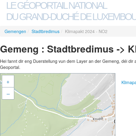
LE GÉOPORTAIL NATIONAL
DU GRAND-DUCHÉ DE LUXEMBO
Gemengen
/
Stadtbredimus
/
Klimapakt 2024 - NO2
Gemeng : Stadtbredimus -> K
Hei fannt dir eng Duerstellung vun dem Layer an der Gemeng, déi dir 
Geoportal.
+
Klimap
–