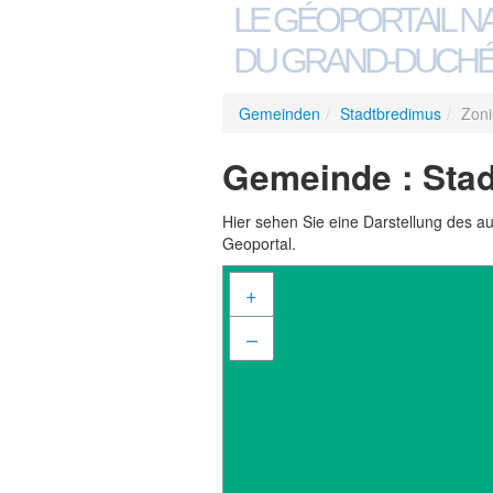
LE GÉOPORTAIL N
DU GRAND-DUCHÉ
Gemeinden
/
Stadtbredimus
/
Zoni
Gemeinde : Stad
Hier sehen Sie eine Darstellung des a
Geoportal.
+
–