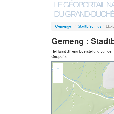
LE GÉOPORTAIL N
DU GRAND-DUCHÉ
Gemengen
/
Stadtbredimus
/
Ekol
Gemeng : Stadt
Hei fannt dir eng Duerstellung vun de
Geoportal.
+
–