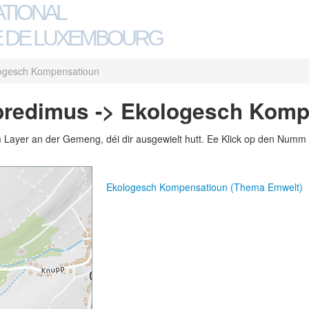
ATIONAL
 DE LUXEMBOURG
ogesch Kompensatioun
bredimus -> Ekologesch Komp
m Layer an der Gemeng, déi dir ausgewielt hutt. Ee Klick op den Numm 
Ekologesch Kompensatioun (Thema Emwelt)