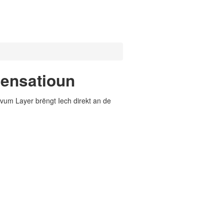
ensatioun
vum Layer brëngt Iech direkt an de