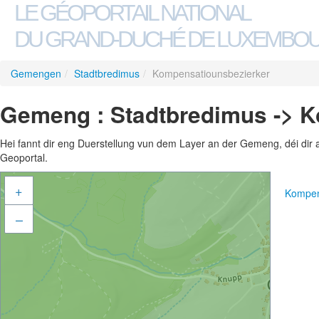
LE GÉOPORTAIL NATIONAL
DU GRAND-DUCHÉ DE LUXEMBO
Gemengen
/
Stadtbredimus
/
Kompensatiounsbezierker
Gemeng : Stadtbredimus -> 
Hei fannt dir eng Duerstellung vun dem Layer an der Gemeng, déi dir 
Geoportal.
+
Kompen
–