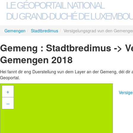
LE GÉOPORTAIL NATIONAL
DU GRAND-DUCHÉ DE LUXEMBO
Gemengen
/
Stadtbredimus
/
Versigelungsgrad vun den Gemenge
Gemeng : Stadtbredimus -> V
Gemengen 2018
Hei fannt dir eng Duerstellung vun dem Layer an der Gemeng, déi dir 
Geoportal.
+
Versig
–