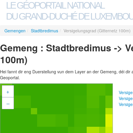
LE GÉOPORTAIL NATIONAL
DU GRAND-DUCHÉ DE LUXEMBO
Gemengen
/
Stadtbredimus
/
Versigelungsgrad (Gitternetz 100m)
Gemeng : Stadtbredimus -> Ve
100m)
Hei fannt dir eng Duerstellung vun dem Layer an der Gemeng, déi dir 
Geoportal.
+
Versige
Versige
–
Versig