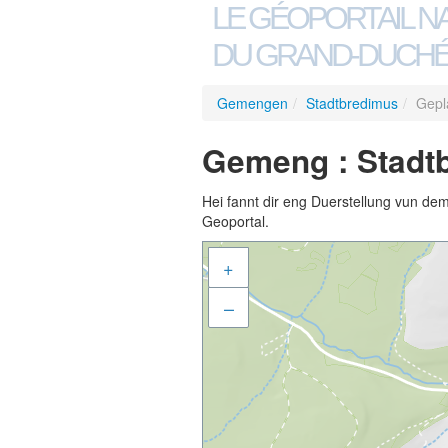
LE GÉOPORTAIL N
DU GRAND-DUCHÉ
Gemengen
/
Stadtbredimus
/
Gepl
Gemeng : Stadtb
Hei fannt dir eng Duerstellung vun de
Geoportal.
+
–