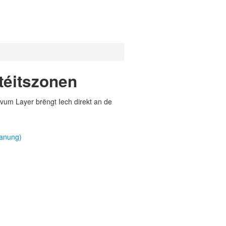
téitszonen
vum Layer brëngt Iech direkt an de
lanung)