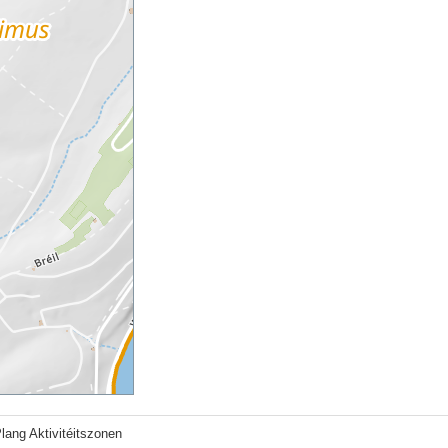
Plang Aktivitéitszonen