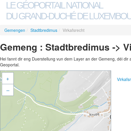
LE GÉOPORTAIL NATIONAL
DU GRAND-DUCHÉ DE LUXEMBO
Gemengen
/
Stadtbredimus
/
Virkafsrecht
Gemeng : Stadtbredimus -> Vi
Hei fannt dir eng Duerstellung vun dem Layer an der Gemeng, déi dir 
Geoportal.
+
Virkaf
–