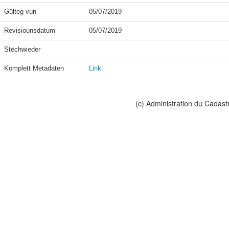
Gülteg vun
05/07/2019
Revisiounsdatum
05/07/2019
Stëchwieder
Komplett Metadaten
Link
(c) Administration du Cadast