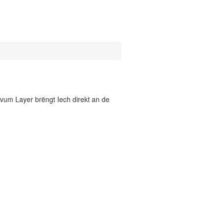
vum Layer brëngt Iech direkt an de