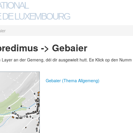
ATIONAL
 DE LUXEMBOURG
ier
redimus -> Gebaier
m Layer an der Gemeng, déi dir ausgewielt hutt. Ee Klick op den Numm 
Gebaier (Thema Allgemeng)