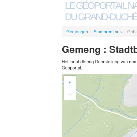
LE GÉOPORTAIL N
DU GRAND-DUCHÉ
Gemengen
/
Stadtbredimus
/
Geba
Gemeng : Stadtb
Hei fannt dir eng Duerstellung vun de
Geoportal.
+
–