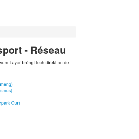
sport - Réseau
vum Layer brëngt Iech direkt an de
emeng)
ismus)
)
rpark Our)