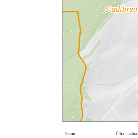
Numm
Ëffentleche