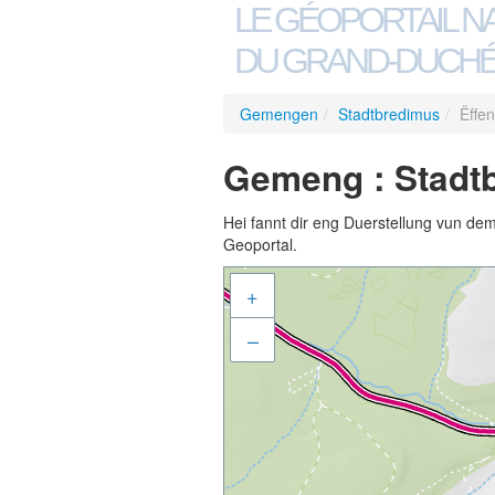
LE GÉOPORTAIL N
DU GRAND-DUCHÉ
Gemengen
/
Stadtbredimus
/
Ëffe
Gemeng : Stadtb
Hei fannt dir eng Duerstellung vun de
Geoportal.
+
–