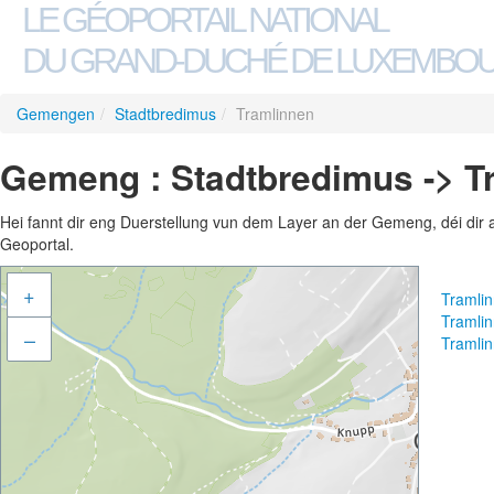
LE GÉOPORTAIL NATIONAL
DU GRAND-DUCHÉ DE LUXEMBO
Gemengen
/
Stadtbredimus
/
Tramlinnen
Gemeng : Stadtbredimus -> T
Hei fannt dir eng Duerstellung vun dem Layer an der Gemeng, déi dir 
Geoportal.
+
Tramli
Tramli
–
Tramli