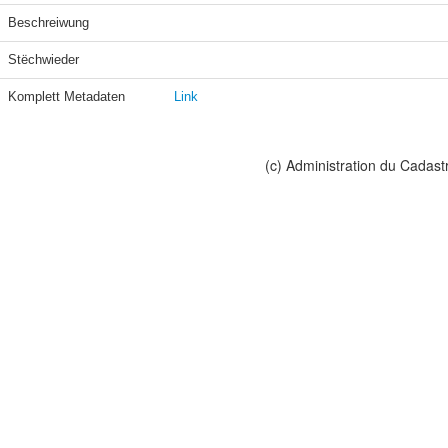
Beschreiwung
Stëchwieder
Komplett Metadaten
Link
(c) Administration du Cadast