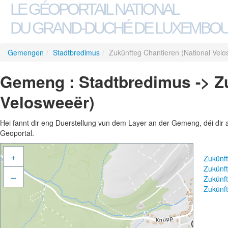
LE GÉOPORTAIL NATIONAL
DU GRAND-DUCHÉ DE LUXEMBO
Gemengen
/
Stadtbredimus
/
Zukünfteg Chantieren (National Vel
Gemeng : Stadtbredimus -> Zu
Velosweeër)
Hei fannt dir eng Duerstellung vun dem Layer an der Gemeng, déi dir 
Geoportal.
+
Zukünft
Zukünft
–
Zukünf
Zukünft