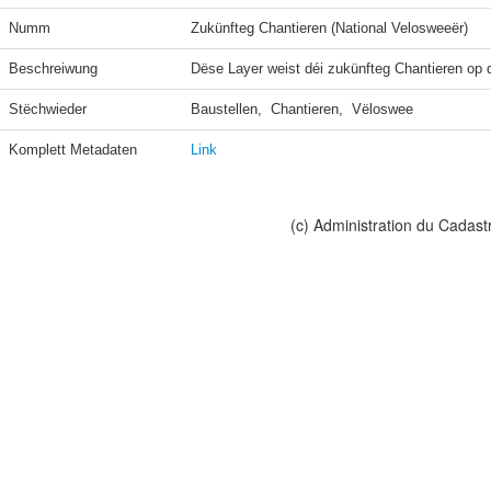
Numm
Zukünfteg Chantieren (National Velosweeër)
Beschreiwung
Dëse Layer weist déi zukünfteg Chantieren op 
Stëchwieder
Baustellen,  Chantieren,  Vëloswee
Komplett Metadaten
Link
(c) Administration du Cadast