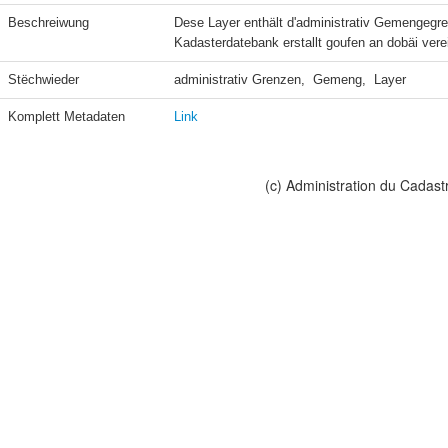
Beschreiwung
Dese Layer enthält d'administrativ Gemengegre
Kadasterdatebank erstallt goufen an dobäi vere
Stëchwieder
administrativ Grenzen,  Gemeng,  Layer
Komplett Metadaten
Link
(c) Administration du Cadast