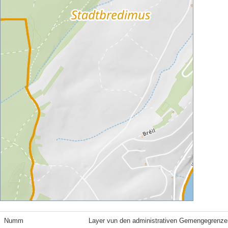
Numm
Layer vun den administrativen Gemengegrenze