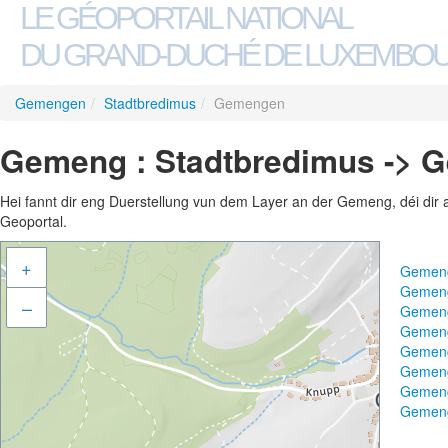
LE GÉOPORTAIL NATIONAL
DU GRAND-DUCHÉ DE LUXEMBO
Gemengen
/
Stadtbredimus
/
Gemengen
Gemeng : Stadtbredimus -> 
Hei fannt dir eng Duerstellung vun dem Layer an der Gemeng, déi dir 
Geoportal.
+
Gemeng
Gemeng
–
Gemeng
Gemeng
Gemen
Gemeng
Gemeng
Gemeng