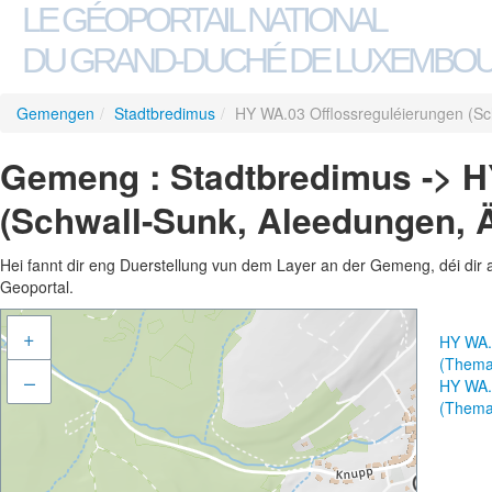
LE GÉOPORTAIL NATIONAL
DU GRAND-DUCHÉ DE LUXEMBO
Gemengen
/
Stadtbredimus
/
HY WA.03 Offlossreguléierungen (Sc
Gemeng : Stadtbredimus -> H
(Schwall-Sunk, Aleedungen, 
Hei fannt dir eng Duerstellung vun dem Layer an der Gemeng, déi dir 
Geoportal.
+
HY WA.
(Thema
–
HY WA.
(Thema