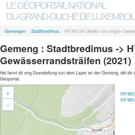
LE GÉOPORTAIL NATIONAL
DU GRAND-DUCHÉ DE LUXEMBO
Gemengen
/
Stadtbredimus
/
HY MO.06 Uleeën vun engem Gewäss
Gemeng : Stadtbredimus -> 
Gewässerrandsträifen (2021)
Hei fannt dir eng Duerstellung vun dem Layer an der Gemeng, déi dir 
Geoportal.
+
HY MO.
HY MO.
–