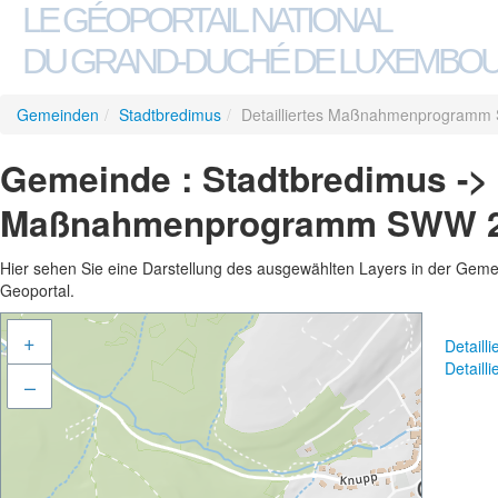
LE GÉOPORTAIL NATIONAL
DU GRAND-DUCHÉ DE LUXEMBO
Gemeinden
/
Stadtbredimus
/
Detailliertes Maßnahmenprogram
Gemeinde : Stadtbredimus -> D
Maßnahmenprogramm SWW 
Hier sehen Sie eine Darstellung des ausgewählten Layers in der Gemein
Geoportal.
+
Detail
Detail
–