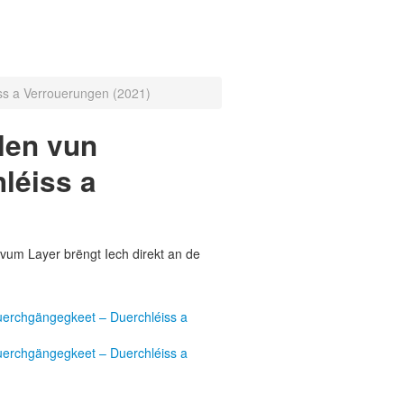
ss a Verrouerungen (2021)
len vun
léiss a
vum Layer brëngt Iech direkt an de
uerchgängegkeet – Duerchléiss a
uerchgängegkeet – Duerchléiss a