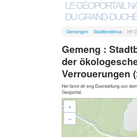
LE GÉOPORTAIL N
DU GRAND-DUCHÉ
Gemengen
/
Stadtbredimus
/
HY D
Gemeng : Stadtb
der ökologesche
Verrouerungen (
Hei fannt dir eng Duerstellung vun de
Geoportal.
+
–