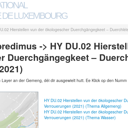
ATIONAL
 DE LUXEMBOURG
U.02 Hierstellen vun der ökologescher Duerchgängegkeet – Duerchléi
redimus -> HY DU.02 Hierstel
r Duerchgängegkeet – Duerch
2021)
m Layer an der Gemeng, déi dir ausgewielt hutt. Ee Klick op den Numm 
HY DU.02 Hierstellen vun der ökologescher D
Verrouerungen (2021) (Thema Allgemeng)
HY DU.02 Hierstellen vun der ökologescher D
Verrouerungen (2021) (Thema Wasser)