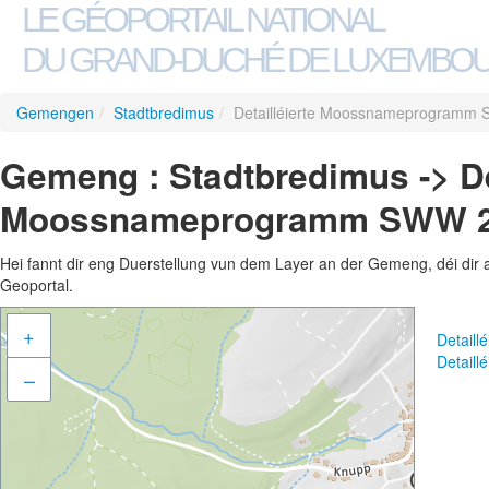
LE GÉOPORTAIL NATIONAL
DU GRAND-DUCHÉ DE LUXEMBO
Gemengen
/
Stadtbredimus
/
Detailléierte Moossnameprogramm
Gemeng : Stadtbredimus -> De
Moossnameprogramm SWW 
Hei fannt dir eng Duerstellung vun dem Layer an der Gemeng, déi dir 
Geoportal.
+
Detail
Detail
–