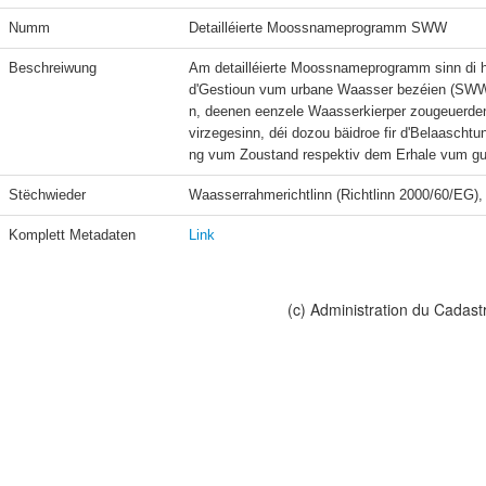
Numm
Detailléierte Moossnameprogramm SWW
Beschreiwung
Am detailléierte Moossnameprogramm sinn di 
d'Gestioun vum urbane Waasser bezéien (SWW)
n, deenen eenzele Waasserkierper zougeuerdent 
virzegesinn, déi dozou bäidroe fir d'Belaascht
ng vum Zoustand respektiv dem Erhale vum gu
Stëchwieder
Waasserrahmerichtlinn (Richtlinn 2000/60/EG
Komplett Metadaten
Link
(c) Administration du Cadast