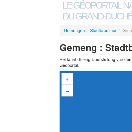
LE GÉOPORTAIL N
DU GRAND-DUCHÉ
Gemengen
/
Stadtbredimus
/
Gron
Gemeng : Stadt
Hei fannt dir eng Duerstellung vun de
Geoportal.
+
–