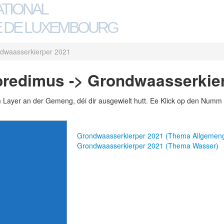
ATIONAL
 DE LUXEMBOURG
dwaasserkierper 2021
bredimus -> Grondwaasserkie
m Layer an der Gemeng, déi dir ausgewielt hutt. Ee Klick op den Numm 
Grondwaasserkierper 2021 (Thema Allgemen
Grondwaasserkierper 2021 (Thema Wasser)