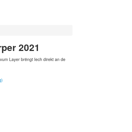
rper 2021
vum Layer brëngt Iech direkt an de
g)