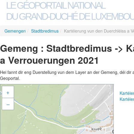
LE GÉOPORTAIL NATIONAL
DU GRAND-DUCHÉ DE LUXEMBO
Gemengen
/
Stadtbredimus
/
Kartéierung vun den Duerchléiss a 
Gemeng : Stadtbredimus -> K
a Verrouerungen 2021
Hei fannt dir eng Duerstellung vun dem Layer an der Gemeng, déi dir 
Geoportal.
+
Kartéi
Kartéi
–