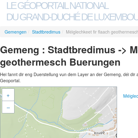
LE GÉOPORTAIL NATIONAL
DU GRAND-DUCHÉ DE LUXEMBO
Gemengen
/
Stadtbredimus
/
Méiglechkeet fir flaach geothermes
Gemeng : Stadtbredimus -> Mé
geothermesch Buerungen
Hei fannt dir eng Duerstellung vun dem Layer an der Gemeng, déi dir 
Geoportal.
+
Méigle
–