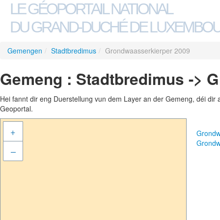
LE GÉOPORTAIL NATIONAL
DU GRAND-DUCHÉ DE LUXEMBO
Gemengen
/
Stadtbredimus
/
Grondwaasserkierper 2009
Gemeng : Stadtbredimus -> G
Hei fannt dir eng Duerstellung vun dem Layer an der Gemeng, déi dir 
Geoportal.
+
Grondw
Grondw
–