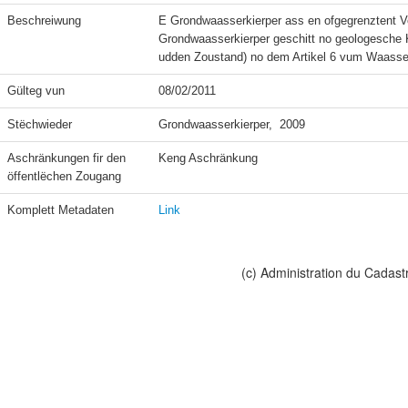
Beschreiwung
E Grondwaasserkierper ass en ofgegrenztent 
Grondwaasserkierper geschitt no geologesche K
udden Zoustand) no dem Artikel 6 vum Waasse
Gülteg vun
08/02/2011
Stëchwieder
Grondwaasserkierper,  2009
Aschränkungen fir den 
Keng Aschränkung
öffentlëchen Zougang
Komplett Metadaten
Link
(c) Administration du Cadast