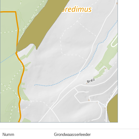
Numm
Grondwaasserleeder