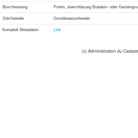
Beschreiwung
Poréis, duerchlässeg Buedem- oder Gestengssc
Stëchwieder
Grondwaasserleeder
Komplett Metadaten
Link
(c) Administration du Cadast