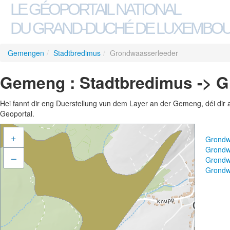
LE GÉOPORTAIL NATIONAL
DU GRAND-DUCHÉ DE LUXEMBO
Gemengen
/
Stadtbredimus
/
Grondwaasserleeder
Gemeng : Stadtbredimus -> 
Hei fannt dir eng Duerstellung vun dem Layer an der Gemeng, déi dir 
Geoportal.
+
Grondw
Grondw
–
Grondw
Grondw