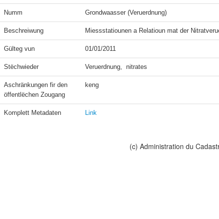
Numm
Grondwaasser (Veruerdnung)
Beschreiwung
Miessstatiounen a Relatioun mat der Nitratveru
Gülteg vun
01/01/2011
Stëchwieder
Veruerdnung,  nitrates
Aschränkungen fir den 
keng
öffentlëchen Zougang
Komplett Metadaten
Link
(c) Administration du Cadast