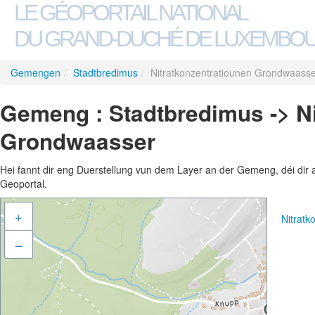
LE GÉOPORTAIL NATIONAL
DU GRAND-DUCHÉ DE LUXEMBO
Gemengen
/
Stadtbredimus
/
Nitratkonzentratiounen Grondwaass
Gemeng : Stadtbredimus -> Ni
Grondwaasser
Hei fannt dir eng Duerstellung vun dem Layer an der Gemeng, déi dir 
Geoportal.
+
Nitrat
–