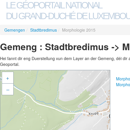
LE GÉOPORTAIL NATIONAL
DU GRAND-DUCHÉ DE LUXEMBO
Gemengen
/
Stadtbredimus
/
Morphologie 2015
Gemeng : Stadtbredimus -> M
Hei fannt dir eng Duerstellung vun dem Layer an der Gemeng, déi dir 
Geoportal.
+
Morpho
Morpho
–