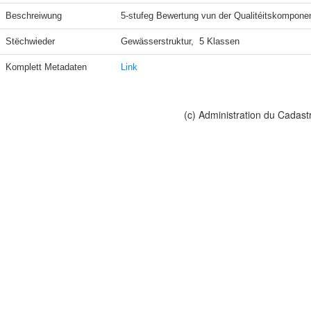
Beschreiwung
5-stufeg Bewertung vun der Qualitéitskomponen
Stëchwieder
Gewässerstruktur,  5 Klassen
Komplett Metadaten
Link
(c) Administration du Cadast