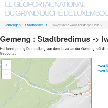
LE GÉOPORTAIL NATIONAL
DU GRAND-DUCHÉ DE LUXEMBO
Gemengen
/
Stadtbredimus
/
Iwwerflächewaasserkierper 2015
Gemeng : Stadtbredimus -> I
Hei fannt dir eng Duerstellung vun dem Layer an der Gemeng, déi dir 
Geoportal.
+
Iwwerf
Iwwerf
–