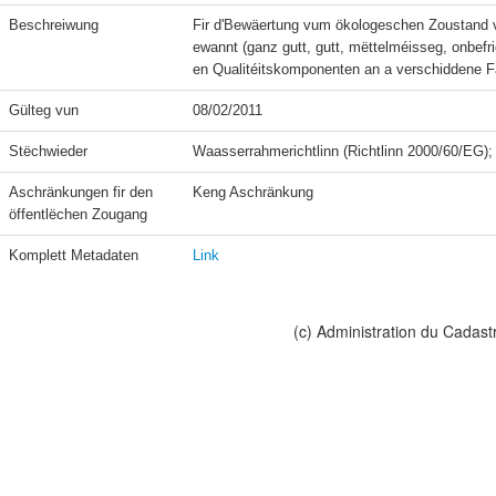
Beschreiwung
Fir d'Bewäertung vum ökologeschen Zoustand v
ewannt (ganz gutt, gutt, mëttelméisseg, onbef
en Qualitéitskomponenten an a verschiddene 
Gülteg vun
08/02/2011
Stëchwieder
Aschränkungen fir den 
Keng Aschränkung
öffentlëchen Zougang
Komplett Metadaten
Link
(c) Administration du Cadast