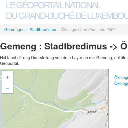
LE GÉOPORTAIL NATIONAL
DU GRAND-DUCHÉ DE LUXEMBO
Gemengen
/
Stadtbredimus
/
Ökologeschen Zoustand 2009
Gemeng : Stadtbredimus -> 
Hei fannt dir eng Duerstellung vun dem Layer an der Gemeng, déi dir 
Geoportal.
+
Ökolog
Ökolog
–