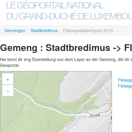
LE GÉOPORTAIL NATIONAL
DU GRAND-DUCHÉ DE LUXEMBO
Gemengen
/
Stadtbredimus
/
Fléissgewässertypen 2015
Gemeng : Stadtbredimus -> F
Hei fannt dir eng Duerstellung vun dem Layer an der Gemeng, déi dir 
Geoportal.
+
Fléiss
Fléiss
–