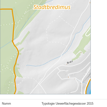
Numm
Typologie Uewerflächegewässer 2015