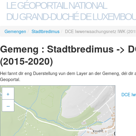
LE GÉOPORTAIL NATIONAL
DU GRAND-DUCHÉ DE LUXEMBO
Gemengen
/
Stadtbredimus
/
DCE Iwwerwaachungsnetz IWK (201
Gemeng : Stadtbredimus -> 
(2015-2020)
Hei fannt dir eng Duerstellung vun dem Layer an der Gemeng, déi dir 
Geoportal.
+
DCE Iw
–