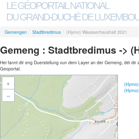
LE GÉOPORTAIL NATIONAL
DU GRAND-DUCHÉ DE LUXEMBO
Gemengen
/
Stadtbredimus
/
(Hymo) Waasserhaushalt 2021
Gemeng : Stadtbredimus -> 
Hei fannt dir eng Duerstellung vun dem Layer an der Gemeng, déi dir 
Geoportal.
+
(Hymo)
(Hymo)
–