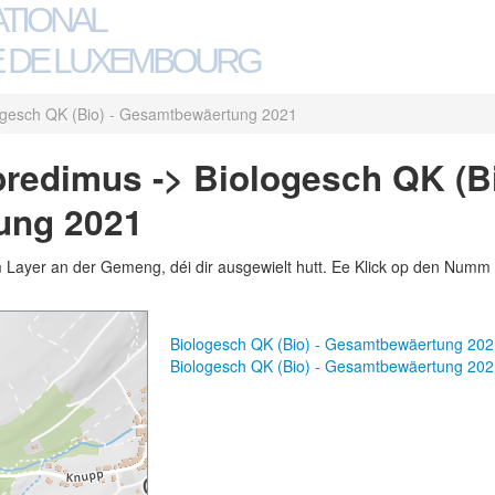
ATIONAL
 DE LUXEMBOURG
ogesch QK (Bio) - Gesamtbewäertung 2021
redimus -> Biologesch QK (Bi
ung 2021
m Layer an der Gemeng, déi dir ausgewielt hutt. Ee Klick op den Numm 
Biologesch QK (Bio) - Gesamtbewäertung 20
Biologesch QK (Bio) - Gesamtbewäertung 20