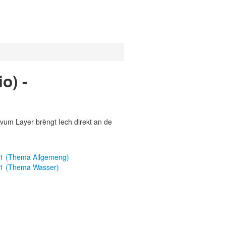
o) -
vum Layer brëngt Iech direkt an de
21 (Thema Allgemeng)
21 (Thema Wasser)