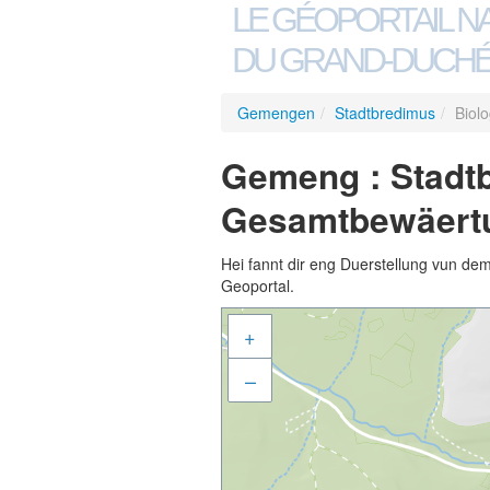
LE GÉOPORTAIL N
DU GRAND-DUCHÉ
Gemengen
/
Stadtbredimus
/
Biol
Gemeng : Stadtb
Gesamtbewäert
Hei fannt dir eng Duerstellung vun de
Geoportal.
+
–