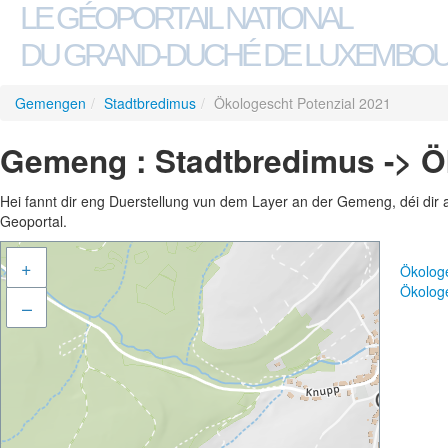
LE GÉOPORTAIL NATIONAL
DU GRAND-DUCHÉ DE LUXEMBO
Gemengen
/
Stadtbredimus
/
Ökologescht Potenzial 2021
Gemeng : Stadtbredimus -> Ö
Hei fannt dir eng Duerstellung vun dem Layer an der Gemeng, déi dir 
Geoportal.
+
Ökolog
Ökolog
–