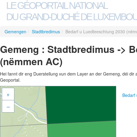
LE GÉOPORTAIL NATIONAL
DU GRAND-DUCHÉ DE LUXEMBO
Gemengen
/
Stadtbredimus
/
Bedarf u Luedleeschtung 2030 (në
Gemeng : Stadtbredimus -> B
(nëmmen AC)
Hei fannt dir eng Duerstellung vun dem Layer an der Gemeng, déi dir 
Geoportal.
+
Bedarf
–