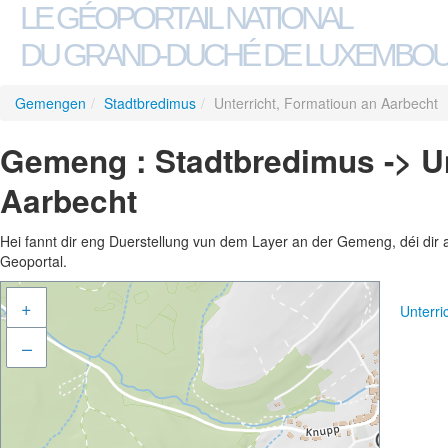
LE GÉOPORTAIL NATIONAL
DU GRAND-DUCHÉ DE LUXEMBO
Gemengen
/
Stadtbredimus
/
Unterricht, Formatioun an Aarbecht
Gemeng : Stadtbredimus -> Un
Aarbecht
Hei fannt dir eng Duerstellung vun dem Layer an der Gemeng, déi dir 
Geoportal.
+
Unterri
–